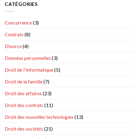
de
CATÉGORIES
l’agent
et
l’entrepreneur
commercial
commerciale
individuel
au
après
sens
Concurrence
(3)
la
du
loi
règlement
Contrats
(8)
du
n°
14
1215/2012
février
Divorce
(4)
?
2022
Données personnelles
(3)
Droit de l'informatique
(5)
Droit de la famille
(7)
Droit des affaires
(23)
Droit des contrats
(11)
Droit des nouvelles technologies
(13)
Droit des sociétés
(21)