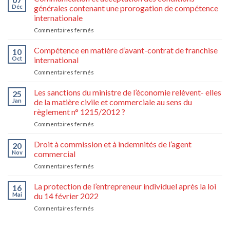
Déc
générales contenant une prorogation de compétence
internationale
sur
Commentaires fermés
Communication
et
Compétence en matière d’avant-contrat de franchise
10
acceptation
Oct
international
des
sur
Commentaires fermés
conditions
Compétence
générales
en
Les sanctions du ministre de l’économie relèvent- elles
contenant
25
matière
une
Jan
de la matière civile et commerciale au sens du
d’avant-
prorogation
règlement n° 1215/2012 ?
contrat
de
sur
Commentaires fermés
de
compétence
Les
franchise
internationale
sanctions
international
Droit à commission et à indemnités de l’agent
20
du
Nov
commercial
ministre
sur
Commentaires fermés
de
Droit
l’économie
à
La protection de l’entrepreneur individuel après la loi
relèvent-
16
commission
elles
Mai
du 14 février 2022
et
de
sur
Commentaires fermés
à
la
La
indemnités
matière
protection
de
civile