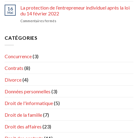
Droit
l’économie
à
La protection de l’entrepreneur individuel après la loi
relèvent-
16
commission
elles
Mai
du 14 février 2022
et
de
sur
Commentaires fermés
à
la
La
indemnités
matière
protection
de
civile
de
CATÉGORIES
l’agent
et
l’entrepreneur
commercial
commerciale
individuel
au
après
sens
Concurrence
(3)
la
du
loi
règlement
Contrats
(8)
du
n°
14
1215/2012
février
Divorce
(4)
?
2022
Données personnelles
(3)
Droit de l'informatique
(5)
Droit de la famille
(7)
Droit des affaires
(23)