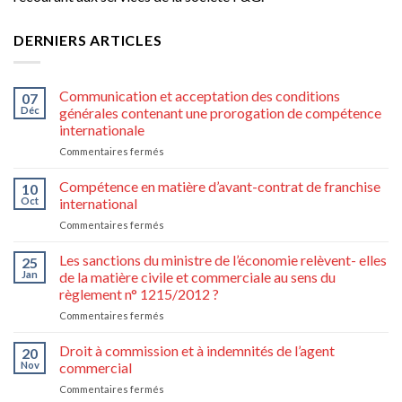
DERNIERS ARTICLES
Communication et acceptation des conditions
07
Déc
générales contenant une prorogation de compétence
internationale
sur
Commentaires fermés
Communication
et
Compétence en matière d’avant-contrat de franchise
10
acceptation
Oct
international
des
sur
Commentaires fermés
conditions
Compétence
générales
en
Les sanctions du ministre de l’économie relèvent- elles
contenant
25
matière
une
Jan
de la matière civile et commerciale au sens du
d’avant-
prorogation
règlement n° 1215/2012 ?
contrat
de
sur
Commentaires fermés
de
compétence
Les
franchise
internationale
sanctions
international
Droit à commission et à indemnités de l’agent
20
du
Nov
commercial
ministre
sur
Commentaires fermés
de