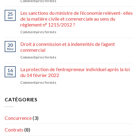
sur
Commentaires fermés
conditions
Compétence
générales
en
Les sanctions du ministre de l’économie relèvent- elles
contenant
25
matière
une
Jan
de la matière civile et commerciale au sens du
d’avant-
prorogation
règlement n° 1215/2012 ?
contrat
de
sur
Commentaires fermés
de
compétence
Les
franchise
internationale
sanctions
international
Droit à commission et à indemnités de l’agent
20
du
Nov
commercial
ministre
sur
Commentaires fermés
de
Droit
l’économie
à
La protection de l’entrepreneur individuel après la loi
relèvent-
16
commission
elles
Mai
du 14 février 2022
et
de
sur
Commentaires fermés
à
la
La
indemnités
matière
protection
de
civile
de
CATÉGORIES
l’agent
et
l’entrepreneur
commercial
commerciale
individuel
au
après
sens
Concurrence
(3)
la
du
loi
règlement
Contrats
(8)
du
n°
14
1215/2012