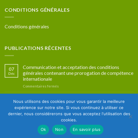
CONDITIONS GÉNÉRALES
Conditions générales
PUBLICATIONS RÉCENTES
Communication et acceptation des conditions
07
générales contenant une prorogation de compétence
Déc
internationale
sur
Commentaires fermés
Communication
et
Compétence en matière d’avant-contrat de franchise
10
Nous utilisons des cookies pour vous garantir la meilleure
acceptation
international
Oct
des
expérience sur notre site. Si vous continuez à utiliser ce
sur
Commentaires fermés
conditions
dernier, nous considérerons que vous acceptez l'utilisation des
Compétence
générales
cookies.
en
contenant
matière
une
Ok
Non
En savoir plus
Copyright 2026 ©
P&G Avocats
d’avant-
prorogation
contrat