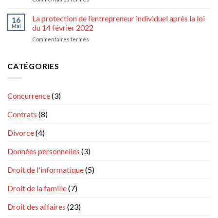
de
Droit
l’économie
à
La protection de l’entrepreneur individuel après la loi
relèvent-
16
commission
elles
Mai
du 14 février 2022
et
de
sur
Commentaires fermés
à
la
La
indemnités
matière
protection
de
civile
de
CATÉGORIES
l’agent
et
l’entrepreneur
commercial
commerciale
individuel
au
après
sens
Concurrence
(3)
la
du
loi
règlement
Contrats
(8)
du
n°
14
1215/2012
février
Divorce
(4)
?
2022
Données personnelles
(3)
Droit de l'informatique
(5)
Droit de la famille
(7)
Droit des affaires
(23)