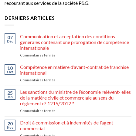
recourant aux services de la société P&G.
DERNIERS ARTICLES
Communication et acceptation des conditions
07
Déc
générales contenant une prorogation de compétence
internationale
sur
Commentaires fermés
Communication
et
Compétence en matière d’avant-contrat de franchise
10
acceptation
Oct
international
des
sur
Commentaires fermés
conditions
Compétence
générales
en
Les sanctions du ministre de l’économie relèvent- elles
contenant
25
matière
une
Jan
de la matière civile et commerciale au sens du
d’avant-
prorogation
règlement n° 1215/2012 ?
contrat
de
sur
Commentaires fermés
de
compétence
Les
franchise
internationale
sanctions
international
Droit à commission et à indemnités de l’agent
20
du
Nov
commercial
ministre
sur
Commentaires fermés