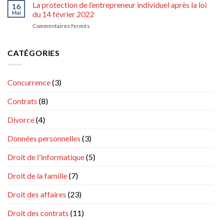
à
La protection de l’entrepreneur individuel après la loi
relèvent-
16
commission
elles
Mai
du 14 février 2022
et
de
sur
Commentaires fermés
à
la
La
indemnités
matière
protection
de
civile
de
CATÉGORIES
l’agent
et
l’entrepreneur
commercial
commerciale
individuel
au
après
sens
Concurrence
(3)
la
du
loi
règlement
Contrats
(8)
du
n°
14
1215/2012
février
Divorce
(4)
?
2022
Données personnelles
(3)
Droit de l'informatique
(5)
Droit de la famille
(7)
Droit des affaires
(23)
Droit des contrats
(11)