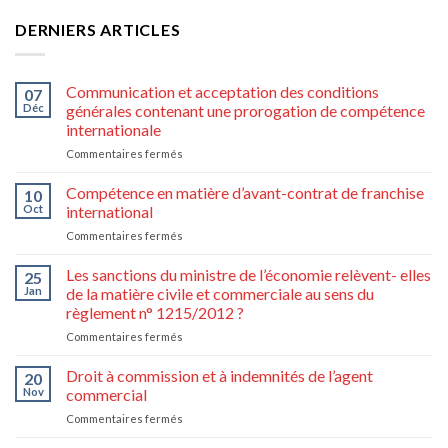
DERNIERS ARTICLES
Communication et acceptation des conditions
07
Déc
générales contenant une prorogation de compétence
internationale
sur
Commentaires fermés
Communication
et
Compétence en matière d’avant-contrat de franchise
10
acceptation
Oct
international
des
sur
Commentaires fermés
conditions
Compétence
générales
en
Les sanctions du ministre de l’économie relèvent- elles
contenant
25
matière
une
Jan
de la matière civile et commerciale au sens du
d’avant-
prorogation
règlement n° 1215/2012 ?
contrat
de
sur
Commentaires fermés
de
compétence
Les
franchise
internationale
sanctions
international
Droit à commission et à indemnités de l’agent
20
du
Nov
commercial
ministre
sur
Commentaires fermés
de
Droit
l’économie