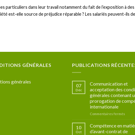
es particuliers dans leur travail notamment du fait de l’exposition à d
été est-elle source de préjudice réparable ? Les salariés peuvent-ils 
DITIONS GÉNÉRALES
PUBLICATIONS RÉCENTE
tions générales
Communication et
07
acceptation des condi
Déc
générales contenant 
prorogation de comp
internationale
sur
Commentaires fermés
Commu
et
Compétence en matiè
10
accept
d’avant-contrat de
Oct
des