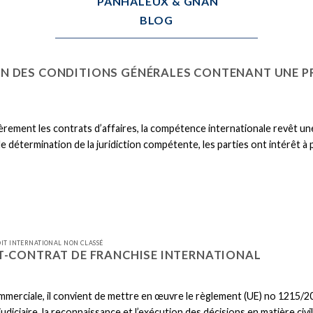
PANHALEUX & GNAN
BLOG
N DES CONDITIONS GÉNÉRALES CONTENANT UNE 
lièrement les contrats d’affaires, la compétence internationale revêt 
de détermination de la juridiction compétente, les parties ont intérêt à p
OIT INTERNATIONAL NON CLASSÉ
T-CONTRAT DE FRANCHISE INTERNATIONAL
 commerciale, il convient de mettre en œuvre le règlement (UE) no 1215
ciaire, la reconnaissance et l’exécution des décisions en matière civile