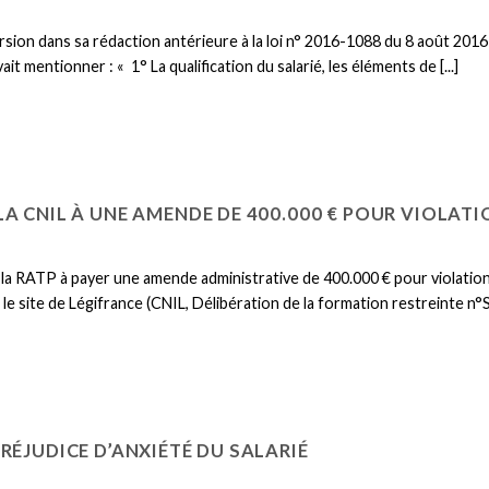
ersion dans sa rédaction antérieure à la loi n° 2016-1088 du 8 août 2016 
ait mentionner : « 1° La qualification du salarié, les éléments de [...]
A CNIL À UNE AMENDE DE 400.000 € POUR VIOLAT
 la RATP à payer une amende administrative de 400.000 € pour violatio
ur le site de Légifrance (CNIL, Délibération de la formation restreinte n
RÉJUDICE D’ANXIÉTÉ DU SALARIÉ