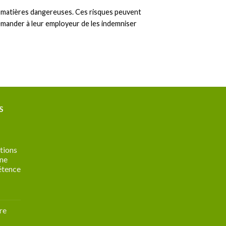
es matières dangereuses. Ces risques peuvent
demander à leur employeur de les indemniser
S
tions
une
étence
nication
re
ation