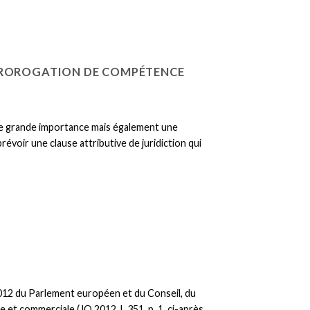
PROROGATION DE COMPÉTENCE
une grande importance mais également une
révoir une clause attributive de juridiction qui
/2012 du Parlement européen et du Conseil, du
 et commerciale (JO 2012, L 351, p. 1, ci-après