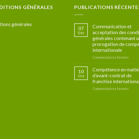
DITIONS GÉNÉRALES
PUBLICATIONS RÉCENTE
tions générales
Communication et
07
acceptation des condi
Déc
générales contenant 
prorogation de comp
internationale
sur
Commentaires fermés
Commu
et
Compétence en matiè
10
accept
d’avant-contrat de
Oct
des
franchise internationa
condit
sur
Commentaires fermés
génér
Compé
conte
en
une
matiè
prorog
d’avan
de
contra
compé
de
intern
franch
intern