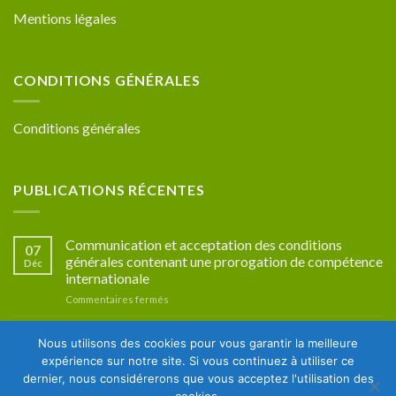
Mentions légales
CONDITIONS GÉNÉRALES
Conditions générales
PUBLICATIONS RÉCENTES
Communication et acceptation des conditions
07
générales contenant une prorogation de compétence
Déc
internationale
sur
Commentaires fermés
Communication
et
Compétence en matière d’avant-contrat de franchise
10
Nous utilisons des cookies pour vous garantir la meilleure
acceptation
international
Oct
des
expérience sur notre site. Si vous continuez à utiliser ce
sur
Commentaires fermés
conditions
dernier, nous considérerons que vous acceptez l'utilisation des
Compétence
générales
cookies.